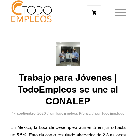
Trabajo para Jóvenes |
TodoEmpleos se une al
CONALEP
/
/
14 septiembre, 2020
en
TodoEmpleos Prensa
por
TodoEmpleos
En México, la tasa de desempleo aumentó en junio hasta
un 5.5%. Esto da como resultado alrededor de 2.8 millones