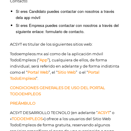
Contacto:
Si eres Candidato puedes contactar con nosotros a través
dela app móvil
Si eres Empresa puedes contactar con nosotros a través del
siguiente enlace: formulario de contacto.
ACSYT es titular de los siguientes sitios web:
Todoempleos.mx así como de la aplicación móvil
TodoEmpleos (“
App
”), cualquiera de ellos, de forma
individual, será referido en adelante y de forma indistinta
como el “
Portal Web
”, el “
Sitio Web
” o el “
Portal
TodoEmpleos
”.
CONDICIONES GENERALES DE USO DEL PORTAL
TODOEMPLEOS
PREÁMBULO
ACSYT DESARROLLO TECNOLO (en adelante “
ACSYT
” o
«
TODOEMPLEOS
«) ofrece a los usuarios del Sitio Web
TodoEmpleos de forma gratuita, reservando algunos
servicios específicos al pago de una suscripción o pago