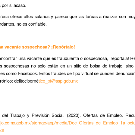
a por si acaso.
esa ofrece altos salarios y parece que las tareas a realizar son muy
dantes, no es confiable.
na vacante sospechosa? ¡Repórtalo!
 encontrar una vacante que es fraudulenta o sospechosa, ¡repórtala! 
es sospechosas no solo están en un sitio de bolsa de trabajo, sino
les como Facebook. Estos fraudes de tipo virtual se pueden denunciar 
rónico: delitociberné
tico_pf@ssp.gob.mx
 del Trabajo y Previsión Social. (2020).
Ofertas de Empleo
. Rec
abajo.cdmx.gob.mx/storage/app/media/Doc_Ofertas_de_Empleo_1a_octu
df