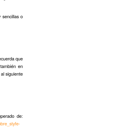
 sencillas o
Recuerda que
 también en
al siguiente
uperado de:
bre_styfe-