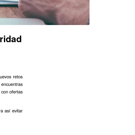
uridad
nuevos retos
e encuentras
 con ofertas
a así evitar