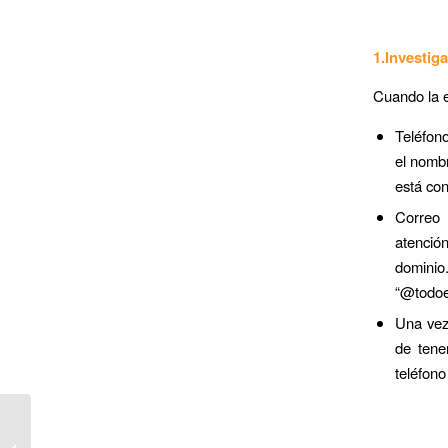
1.Investig
Cuando la e
Teléfono
el nombr
está co
Correo 
atenció
dominio
“@todo
Una vez 
de tene
teléfono
Trabajo para Jóvenes |