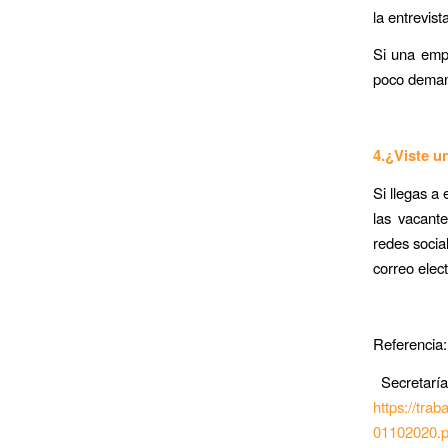
la entrevist
Si una empr
poco deman
4.¿Viste u
Si llegas a
las vacant
redes socia
correo elect
Referencia:
Secretaría
https://tr
01102020.p