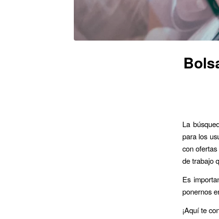
Bolsa
La búsqueda
para los us
con ofertas
de trabajo 
Es importan
ponernos en
¡Aquí te co