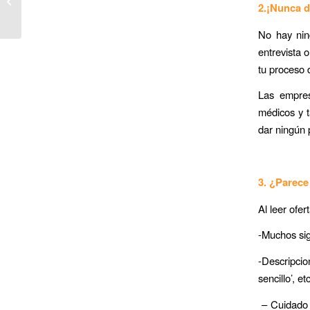
TodoEmpleos se une al
2.¡Nunca d
CONALEP
No hay ning
entrevista 
tu proceso 
Las empres
médicos y 
dar ningún 
3. ¿Parece
Al leer ofer
-Muchos si
-Descripcio
sencillo’, e
– Cuidado s