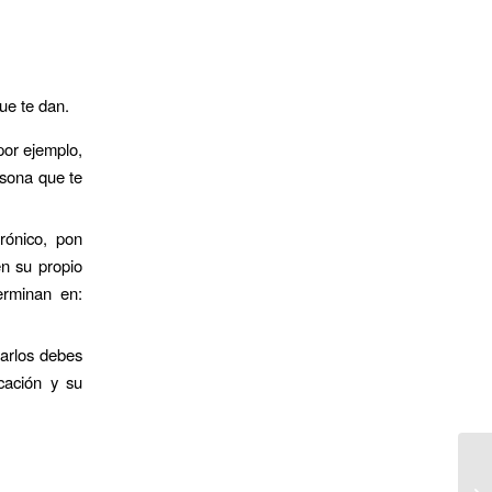
ue te dan.
por ejemplo,
rsona que te
rónico, pon
n su propio
erminan en:
carlos debes
cación y su