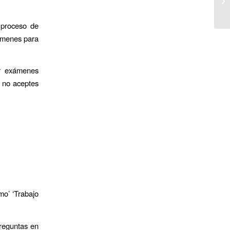
l proceso de
xámenes para
er exámenes
 no aceptes
mo’ ‘Trabajo
preguntas en