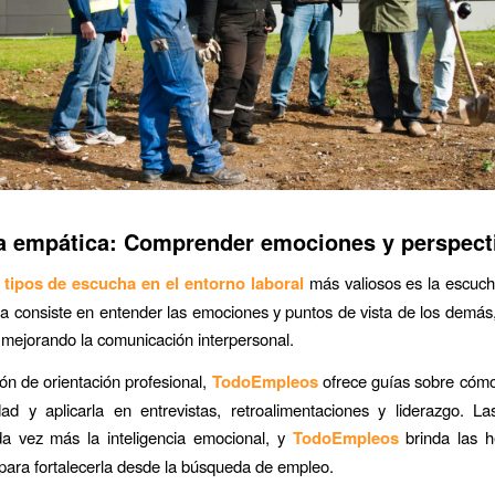
 empática: Comprender emociones y perspect
 tipos de escucha en el entorno laboral
más valiosos es la escuch
ca consiste en entender las emociones y puntos de vista de los demá
 mejorando la comunicación interpersonal.
ón de orientación profesional,
TodoEmpleos
ofrece guías sobre cómo
dad y aplicarla en entrevistas, retroalimentaciones y liderazgo. 
da vez más la inteligencia emocional, y
TodoEmpleos
brinda las h
para fortalecerla desde la búsqueda de empleo.