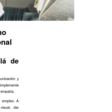
no
onal
lá de
unicación y
 simplemente
r empatía.
e empleo. A
visual, dar