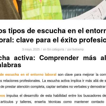
os tipos de escucha en el entor
oral: clave para el éxito profesi
/
/
3 mayo, 2025
en
Sin categoría
por
todoemp
cha activa: Comprender más al
alabras
 de escucha en el entorno laboral
son clave para mejorar la com
las relaciones profesionales. La escucha activa implica ir más allá de
ta de prestar atención completa, captar señales no verbales y demostra
eos
impulsa el desarrollo de esta habilidad entre los buscadores d
artículos y talleres, enseña técnicas como mantener contacto 