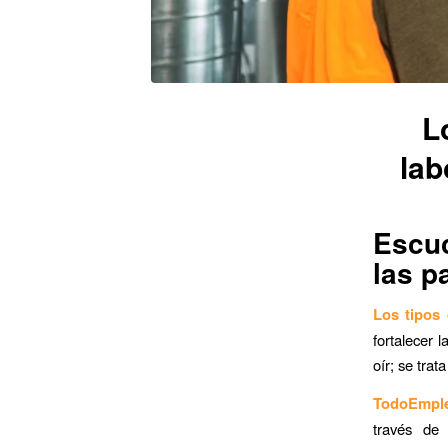
L
lab
Escu
las p
Los tipos
fortalecer 
oír; se tra
TodoEmpl
través de 