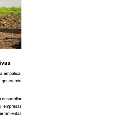
ivas
a empática.
s, generando
 desarrollar
Las empresas
erramientas