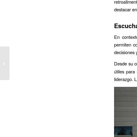
retroalimen
destacar en
Escucha
En context
permiten c
decisiones 
El lenguaje formal en la
búsqueda de empleo es
Desde su c
una herramienta
útiles para
esencial
liderazgo. L