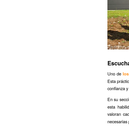
Escucha
Uno de
los
Esta prácti
confianza y
En su secci
esta habili
valoran ca
necesarias 